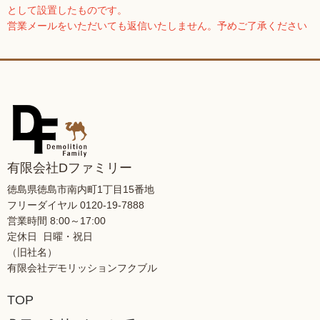
として設置したものです。
る情報をいいます。
営業メールをいただいても返信いたしません。予めご了承ください
２. 個人情報の取得
当社は、適法かつ公正な手段により、個人情報を取得い
たします。
３. 個人情報の利用目的
当社が取得した個人情報は、以下の目的で利用いたしま
す。
（1）当社サービスの提供および運営のため
有限会社Dファミリー
（2）お問い合わせへの回答やご依頼内容の確認、なら
びに本人確認のため
徳島県徳島市南内町1丁目15番地
（3）必要に応じて、サービスに関連するご案内やお知
フリーダイヤル 0120-19-7888
営業時間 8:00～17:00
らせをお届けするため
定休日 日曜・祝日
（4）個人を特定できない形式に加工した統計データを
（旧社名）
作成・活用するため
有限会社デモリッションフクブル
（5）サービスや業務の改善に役立てるため
（6）上記の利用目的に付随または関連する業務を行う
TOP
ため